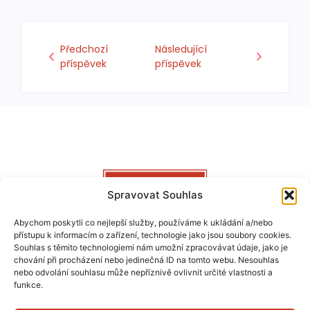
Předchozí
Následující
příspěvek
příspěvek
Spravovat Souhlas
Abychom poskytli co nejlepší služby, používáme k ukládání a/nebo
Měsíčník, 20 let tradice, formát A4 / 32 stran, náklad 22 000
přístupu k informacím o zařízení, technologie jako jsou soubory cookies.
ks (rok 2023), výdejní místa a doplňkově roznos, tištěná a
Souhlas s těmito technologiemi nám umožní zpracovávat údaje, jako je
online verze.
chování při procházení nebo jedinečná ID na tomto webu. Nesouhlas
nebo odvolání souhlasu může nepříznivě ovlivnit určité vlastnosti a
funkce.
GDPR & Cookies