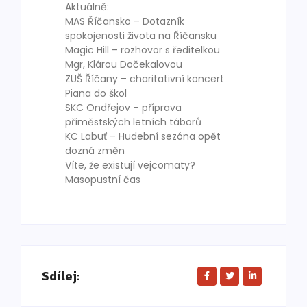
Aktuálně:
MAS Říčansko – Dotazník
spokojenosti života na Říčansku
Magic Hill – rozhovor s ředitelkou
Mgr, Klárou Dočekalovou
ZUŠ Říčany – charitativní koncert
Piana do škol
SKC Ondřejov – příprava
příměstských letních táborů
KC Labuť – Hudební sezóna opět
dozná změn
Víte, že existují vejcomaty?
Masopustní čas
Sdílej: